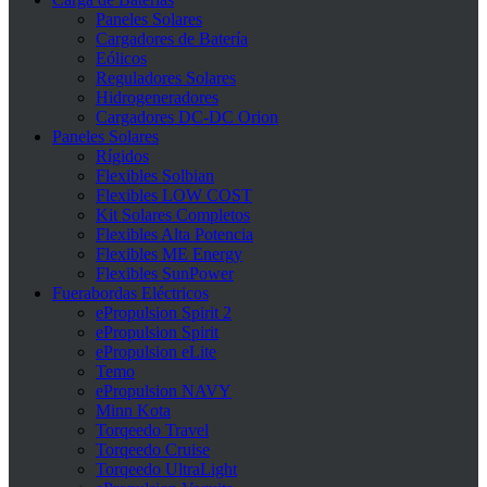
Paneles Solares
Cargadores de Batería
Eólicos
Reguladores Solares
Hidrogeneradores
Cargadores DC-DC Orion
Paneles Solares
Rígidos
Flexibles Solbian
Flexibles LOW COST
Kit Solares Completos
Flexibles Alta Potencia
Flexibles ME Energy
Flexibles SunPower
Fuerabordas Eléctricos
ePropulsion Spirit 2
ePropulsion Spirit
ePropulsion eLite
Temo
ePropulsion NAVY
Minn Kota
Torqeedo Travel
Torqeedo Cruise
Torqeedo UltraLight