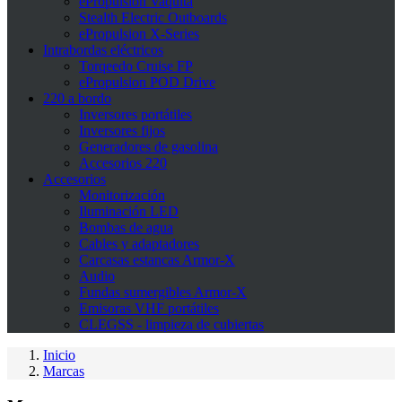
ePropulsion Vaquita
Stealth Electric Outboards
ePropulsion X-Series
Intrabordas eléctricos
Torqeedo Cruise FP
ePropulsion POD Drive
220 a bordo
Inversores portátiles
Inversores fijos
Generadores de gasolina
Accesorios 220
Accesorios
Monitorización
Iluminación LED
Bombas de agua
Cables y adaptadores
Carcasas estancas Armor-X
Audio
Fundas sumergibles Armor-X
Emisoras VHF portátiles
CLEGSS - limpieza de cubiertas
Inicio
Marcas