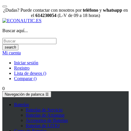
¿Dudas? Puede contactar con nosotros por
teléfono
y
whatsapp
en
el
614230054
(L-V de 09 a 18 horas)
Buscar aquí...
search
Mi cuenta
Iniciar sesión
Registro
Lista de deseos
(
)
Comparar
(
)
0
Navegación de palanca
☰
Baterías
Baterías de Servicio
Baterías de Arranque
Accesorios de Baterías
Baterías de LITIO
Carga de Baterías