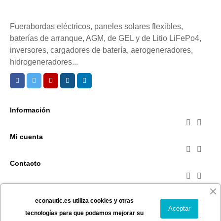
Fuerabordas eléctricos, paneles solares flexibles,
baterías de arranque, AGM, de GEL y de Litio LiFePo4,
inversores, cargadores de batería, aerogeneradores,
hidrogeneradores...
Información


Mi cuenta


Contacto


Suscríbete a la newsletter
econautic.es utiliza cookies y otras
Puede darse de baja en cualquier momento. Para ello,
Aceptar
tecnologías para que podamos mejorar su
consulte nuestra información de contacto en el aviso