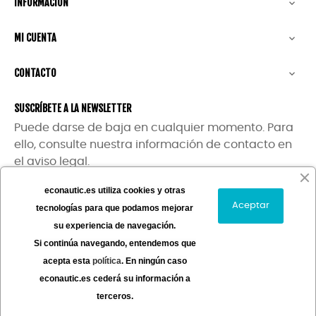
INFORMACIÓN

MI CUENTA

CONTACTO

SUSCRÍBETE A LA NEWSLETTER
Puede darse de baja en cualquier momento. Para
ello, consulte nuestra información de contacto en
el aviso legal.
econautic.es utiliza cookies y otras
Aceptar
tecnologías para que podamos mejorar
su experiencia de navegación.
Si continúa navegando, entendemos que
Copyright ©
Econautic
| Powered by
Digidisa
acepta esta
política
. En ningún caso
econautic.es cederá su información a
terceros.