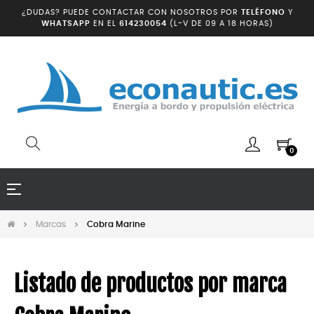
¿DUDAS? PUEDE CONTACTAR CON NOSOTROS POR
TELÉFONO
Y
WHATSAPP
EN EL
614230054
(L-V DE 09 A 18 HORAS)
0
Navegación
☰
de
palanca
Marcas
Cobra Marine
Listado de productos por marca