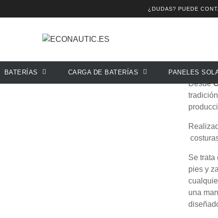
¿DUDAS? PUEDE CON
Marcas
CLEGSS MARINE
List
Fabrican
BATERÍAS
CARGA DE BATERÍAS
PANELES SOL
Desde
C
tradició
producci
Realizad
costuras
Se trata
pies y za
cualquie
una mane
diseñado