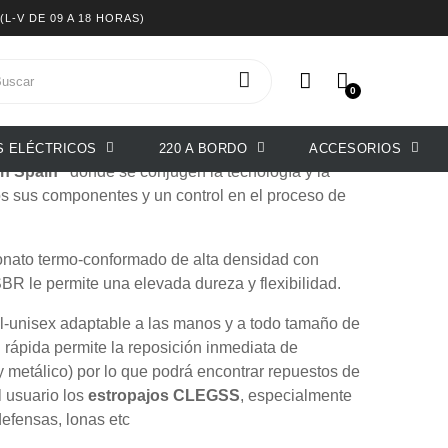
(L-V DE 09 A 18 HORAS)
MARINE
0
s.
S ELÉCTRICOS
220 A BORDO
ACCESORIOS
in Spain"
donde se conjugen la tecnología y la
os sus componentes y un control en el proceso de
bonato termo-conformado de alta densidad con
BR le permite una elevada dureza y flexibilidad.
sal-unisex adaptable a las manos y a todo tamaño de
 rápida permite la reposición inmediata de
y metálico) por lo que podrá encontrar repuestos de
 usuario los
estropajos CLEGSS
, especialmente
defensas, lonas etc