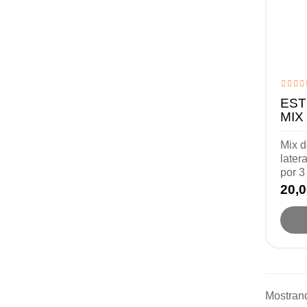
EST
MIX
Mix d
later
por 3
20,0
Mostrand