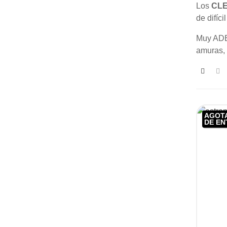
Los
CL
de difíc
Muy ADEC
amuras, 
AGOTA
DE E