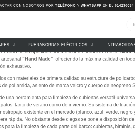
TACTAR CON NOSOTROS POR
TELÉFONO
Y
WHATSAPP
EN EL
614230054
ado de productos por marca CLEGSS 
te 100% español de accesorios de limpieza para embarcacione
ARES
FUERABORDAS ELÉCTRICOS
INTRABORDA
LEGSS
se ha apostado por realizar un producto 100%
"Made 
n artesanal
"Hand Made"
ofreciendo la máxima calidad en tod
ón exhaustivo.
os con materiales de primera calidad su estructura de policar
 de poliamida, asiento de marca velcro y cuerpo de neopreno S
 de una h
erramienta para limpieza de cubiertas versatil-univer
patos; t
anto de verano como de invierno. Su sistema de fijación
r estropajo existente en el mercado (blanco, azul, verde, negro 
ra rápida. No obstante desde clegss se pone a disposición del
s para la limpieza de cada parte del barco: cubiertas, biminis, 