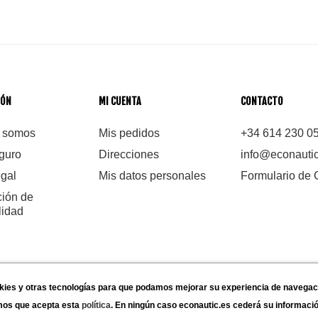
IÓN
MI CUENTA
CONTACTO
 somos
Mis pedidos
+34 614 230 0
guro
Direcciones
info@econautic
egal
Mis datos personales
Formulario de 
ción de
lidad
okies y otras tecnologías para que podamos mejorar su experiencia de navegac
mos que acepta esta
política
. En ningún caso econautic.es cederá su informació