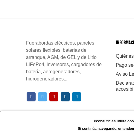
INFORMAC
Fuerabordas eléctricos, paneles
solares flexibles, baterías de
Quiénes
arranque, AGM, de GEL y de Litio
LiFePo4, inversores, cargadores de
Pago se
batería, aerogeneradores,
Aviso L
hidrogeneradores...
Declara
accesibi
Copyright ©
Econautic
| Powered by
Digidisa
econautic.es utiliza co
Si continúa navegando, entende