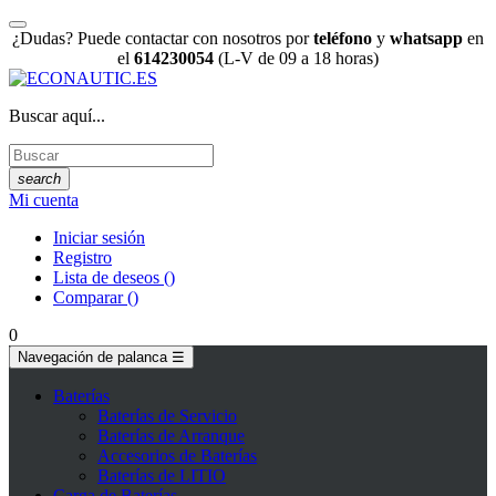
¿Dudas? Puede contactar con nosotros por
teléfono
y
whatsapp
en
el
614230054
(L-V de 09 a 18 horas)
Buscar aquí...
search
Mi cuenta
Iniciar sesión
Registro
Lista de deseos
(
)
Comparar
(
)
0
Navegación de palanca
☰
Baterías
Baterías de Servicio
Baterías de Arranque
Accesorios de Baterías
Baterías de LITIO
Carga de Baterías