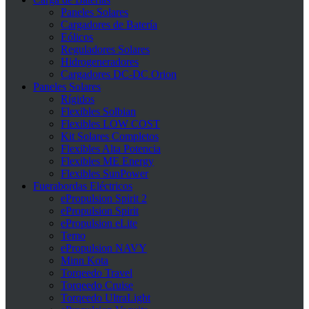
Paneles Solares
Cargadores de Batería
Eólicos
Reguladores Solares
Hidrogeneradores
Cargadores DC-DC Orion
Paneles Solares
Rígidos
Flexibles Solbian
Flexibles LOW COST
Kit Solares Completos
Flexibles Alta Potencia
Flexibles ME Energy
Flexibles SunPower
Fuerabordas Eléctricos
ePropulsion Spirit 2
ePropulsion Spirit
ePropulsion eLite
Temo
ePropulsion NAVY
Minn Kota
Torqeedo Travel
Torqeedo Cruise
Torqeedo UltraLight