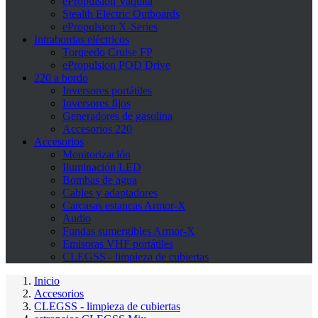
ePropulsion Vaquita
Stealth Electric Outboards
ePropulsion X-Series
Intrabordas eléctricos
Torqeedo Cruise FP
ePropulsion POD Drive
220 a bordo
Inversores portátiles
Inversores fijos
Generadores de gasolina
Accesorios 220
Accesorios
Monitorización
Iluminación LED
Bombas de agua
Cables y adaptadores
Carcasas estancas Armor-X
Audio
Fundas sumergibles Armor-X
Emisoras VHF portátiles
CLEGSS - limpieza de cubiertas
Inicio
Accesorios
CLEGSS - limpieza de cubiertas