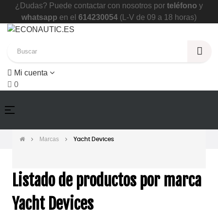
¿Dudas? Puede contactar con nosotros por
teléfono
y
whatsapp
en el
614230054
(L-V de 09 a 18 horas)
Mi cuenta
0
Navegación
☰
de
palanca
Marcas
Yacht Devices
Listado de productos por marca
Yacht Devices