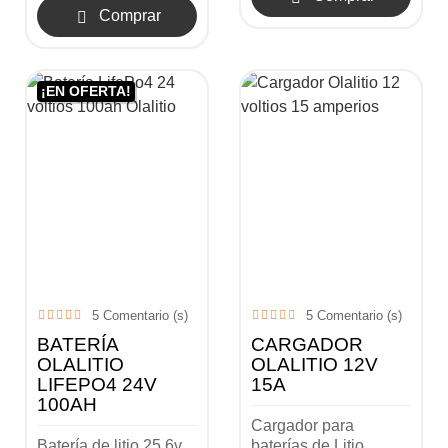
Comprar

¡EN OFERTA!
5
Comentario (s)
5
Comentario (s)
BATERÍA
CARGADOR
OLALITIO
OLALITIO 12V
LIFEPO4 24V
15A
100AH
Cargador para
Batería de litio 25,6v
baterías de Litio