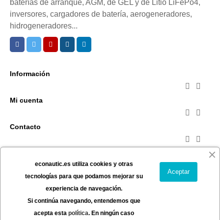
baterías de arranque, AGM, de GEL y de Litio LiFePo4,
inversores, cargadores de batería, aerogeneradores,
hidrogeneradores...
Información


Mi cuenta


Contacto


Suscríbete a la newsletter
econautic.es utiliza cookies y otras
Puede darse de baja en cualquier momento. Para ello,
Aceptar
tecnologías para que podamos mejorar su
consulte nuestra información de contacto en el aviso
experiencia de navegación.
legal.
Si continúa navegando, entendemos que
SUSCRIBIRSE
acepta esta
política
. En ningún caso