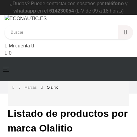
¿Dudas? Puede contactar con nosotros por
teléfono
y
whatsapp
en el
614230054
(L-V de 09 a 18 horas)
Mi cuenta
0
Navegación
☰
de
palanca
Marcas
Olalitio
Listado de productos por
marca Olalitio