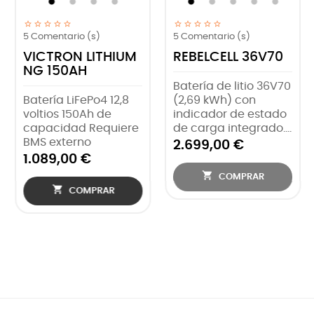
5
Comentario (s)
5
Comentario (s)
M
REBELCELL 36V70
SMALL BMS NG
VICTRON
Batería de litio 36V70
(2,69 kWh) con
BMS sencillo para
indicador de estado
baterías Lithium NG
e
de carga integrado....
Para utilizarse sin
Multiplus ni Cerbo GX
2.699,00 €
79,00 €

COMPRAR

COMPRAR