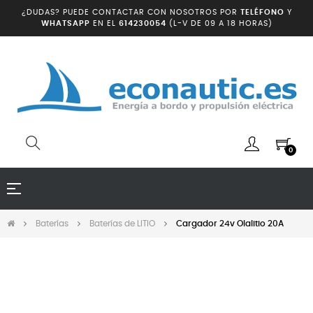
¿DUDAS? PUEDE CONTACTAR CON NOSOTROS POR
TELÉFONO
Y
WHATSAPP
EN EL
614230054
(L-V DE 09 A 18 HORAS)
0
Navegación
☰
de
palanca
Baterías
Baterías de LITIO
Cargador 24v Olalitio 20A