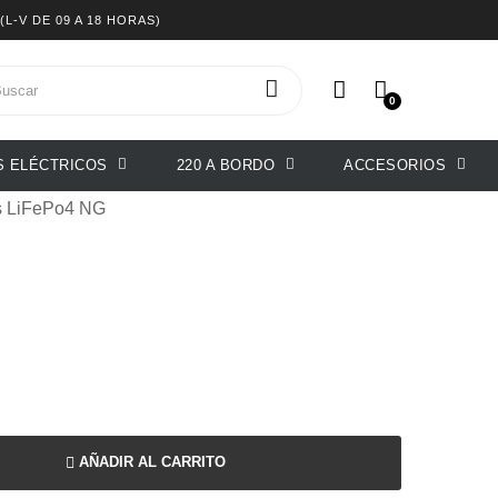
(L-V DE 09 A 18 HORAS)
0
 500 NG
S ELÉCTRICOS
220 A BORDO
ACCESORIOS
as LiFePo4 NG
AÑADIR AL CARRITO