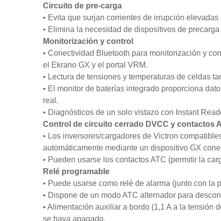
Circuito de pre-carga
• Evita que surjan corrientes de irrupción elevada
• Elimina la necesidad de dispositivos de precarga
Monitorización y control
• Conectividad Bluetooth para monitorización y co
el Ekrano GX y el portal VRM.
• Lectura de tensiones y temperaturas de celdas ta
• El monitor de baterías integrado proporciona dato
real.
• Diagnósticos de un solo vistazo con Instant Reado
Control de circuito cerrado DVCC y contactos
• Los inversores/cargadores de Victron compatibles
automáticamente mediante un dispositivo GX con
• Pueden usarse los contactos ATC (permitir la car
Relé programable
• Puede usarse como relé de alarma (junto con la p
• Dispone de un modo ATC alternador para desconec
• Alimentación auxiliar a bordo (1,1 A a la tensión
se haya apagado.