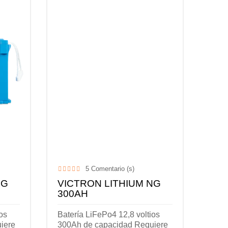
5
Comentario (s)
NG
VICTRON LITHIUM NG
300AH
os
Batería LiFePo4 12,8 voltios
iere
300Ah de capacidad Requiere