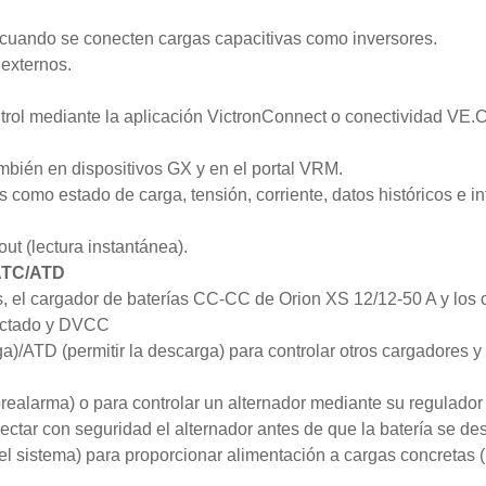
s cuando se conecten cargas capacitivas como inversores.
 externos.
ntrol mediante la aplicación VictronConnect o conectividad VE
mbién en dispositivos GX y en el portal VRM.
s como estado de carga, tensión, corriente, datos históricos e i
ut (lectura instantánea).
 ATC/ATD
, el cargador de baterías CC-CC de Orion XS 12/12-50 A y los c
ectado y DVCC
ga)/ATD (permitir la descarga) para controlar otros cargadores y
realarma) o para controlar un alternador mediante su regulador 
tar con seguridad el alternador antes de que la batería se de
 del sistema) para proporcionar alimentación a cargas concretas