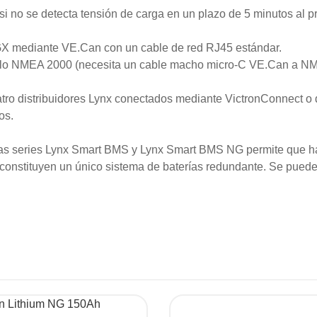
 no se detecta tensión de carga en un plazo de 5 minutos al pr
 GX mediante VE.Can con un cable de red RJ45 estándar.
ocolo NMEA 2000 (necesita un cable macho micro-C VE.Can a N
uatro distribuidores Lynx conectados mediante VictronConnect o 
os.
 las series Lynx Smart BMS y Lynx Smart BMS NG permite que h
s constituyen un único sistema de baterías redundante. Se pued