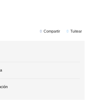
Compartir
Tuitear
ga
ución