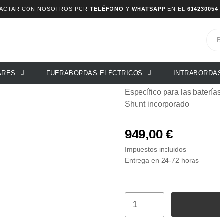
TACTAR CON NOSOTROS POR
TELÉFONO
Y
WHATSAPP
EN EL
614230054
S 500 NG
LYNX Smart BMS
ARES
FUERABORDAS ELÉCTRICOS
INTRABORDA
Smart BMS 500A M10
Específico para las baterí
Shunt incorporado
949,00 €
Impuestos incluidos
Entrega en 24-72 horas