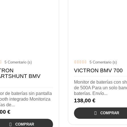
5
Comentario (s)
5
Comentario (s)
TRON
VICTRON BMV 700
RTSHUNT BMV
5
Monitor de baterías con s
de 500A Para un solo ban
or de baterías sin pantalla
baterías. Envío...
ooth integrado Monitoriza
138,00 €
as de...
00 €

COMPRAR

COMPRAR