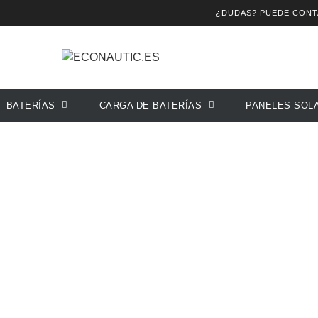
¿DUDAS? PUEDE CON
Baterías
Accesorios Baterías
LYNX Smart BM
BATERÍAS
CARGA DE BATERÍAS
PANELES SOL