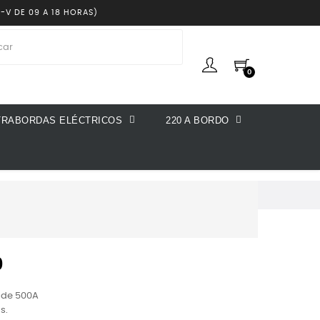
-V DE 09 A 18 HORAS)
0
rch
TRABORDAS ELÉCTRICOS
220 A BORDO
0
t de 500A
s.