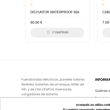
DISYUNTOR WATERPROOF 60A
CAB
60,00 €
7,00

COMPRAR
Fuerabordas eléctricos, paneles solares
INFORM
flexibles, baterías de arranque, AGM, de
GEL y de Litio LiFePo4, inversores,
Quiénes 
cargadores de batería,
Pago seg
aerogeneradores, hidrogeneradores...
econautic.es utiliza co
Aviso Leg
Si continúa navegando, entendem