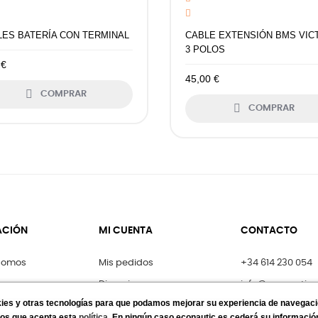
LES BATERÍA CON TERMINAL
CABLE EXTENSIÓN BMS VIC
3 POLOS
 €
45,00 €

COMPRAR

COMPRAR
ACIÓN
MI CUENTA
CONTACTO
somos
Mis pedidos
+34 614 230 054
uro
Direcciones
info@econautic.
okies y otras tecnologías para que podamos mejorar su experiencia de navegaci
al
Mis datos personales
Formulario de C
os que acepta esta
política
. En ningún caso econautic.es cederá su información