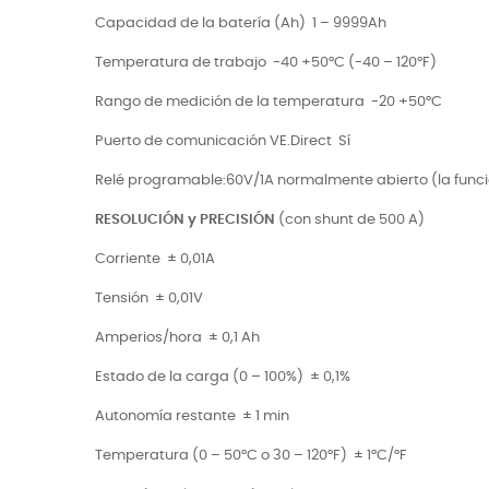
Capacidad de la batería (Ah)
1 – 9999Ah
Temperatura de trabajo
-40 +50°C (-40 – 120°F)
Rango de medición de la temperatura -20 +50°C
Puerto de comunicación VE.Direct
Sí
Relé programable:
60V/1A normalmente abierto (la funcio
RESOLUCIÓN y PRECISIÓN
(con shunt de 500 A)
Corriente
± 0,01A
Tensión
± 0,01V
Amperios/hora
± 0,1 Ah
Estado de la carga (0 – 100%)
± 0,1%
Autonomía restante
± 1 min
Temperatura (0 – 50°C o 30 – 120°F)
± 1°C/°F