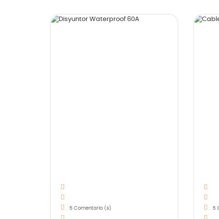
5
Comentario (s)
5
C