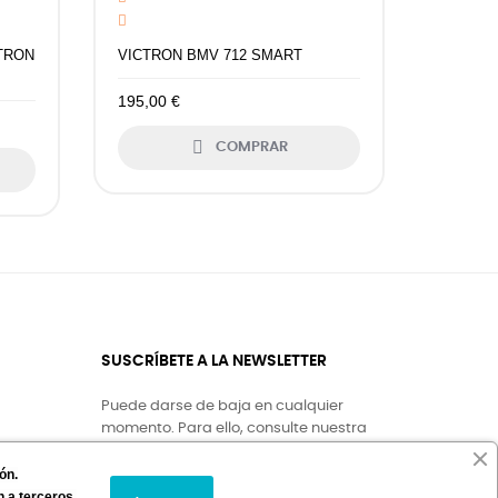
TRON
VICTRON BMV 712 SMART
195,00 €

COMPRAR
SUSCRÍBETE A LA NEWSLETTER
Puede darse de baja en cualquier
momento. Para ello, consulte nuestra
es
información de contacto en el aviso legal.
ón.
ontacto
 a terceros.