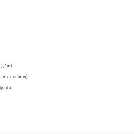
1,2 in)
 en exteriores)
djunta