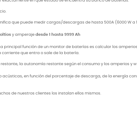
ber exactamente en qué estado se encuentra su banco de baterías.
cio.
ignifica que puede medir cargas/descargas de hasta 500A (6000 W a 12 v
oltios
y amperaje
desde 1 hasta 9999 Ah
 La principal función de un monitor de baterías es calcular los amper
orriente que entra o sale de la batería.
ía restante, la autonomía restante según el consumo y los amperios y
cústicas, en función del porcentaje de descarga, de la energía consu
chos de nuestros clientes los instalan ellos mismos.