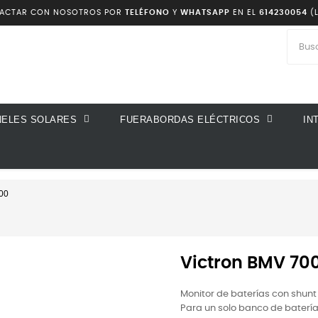
TACTAR CON NOSOTROS POR
TELÉFONO
Y
WHATSAPP
EN EL
614230054
(L
sea
NELES SOLARES
FUERABORDAS ELÉCTRICOS
IN
00
Victron BMV 70
Monitor de baterías con shun
Para un solo banco de batería