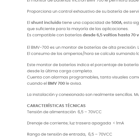
El monitor de baterías Victron BMV 700 le permitirá sa
Proporciona un control exhaustivo de su batería de servi
El
shunt incluido
tiene una capacidad de
500A
, esto s
que suficiente para la mayoría de las aplicaciones.
Es compatible con baterías
desde 6,5 voltios hasta 70 v
El BMV-700 es un monitor de baterías de alta precisión.
El consumo de los amperios/hora se calcula sumando la c
Este monitor de baterías indica el porcentaje de bater
desde la última carga completa.
Cuenta con alarmas programables, tanto visuales como a
cuando el
BMV 700
le avisa.
La instalación y conexionado son realmente sencillos. Mu
CARACTERÍSTICAS TÉCNICAS
Tensión de alimentación
6,5 – 70VCC
Drenaje de corriente; luz trasera apagada
< 1mA
Rango de tensión de entrada,
6,5 – 70VCC