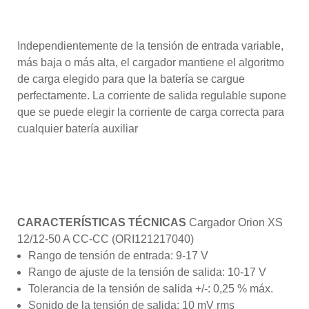
Regulación de la tensión:
Independientemente de la tensión de entrada variable,
más baja o más alta, el cargador mantiene el algoritmo
de carga elegido para que la batería se cargue
perfectamente. La corriente de salida regulable supone
que se puede elegir la corriente de carga correcta para
cualquier batería auxiliar
Como parte integrante de su sistema Victron, el Orion
XS ofrece funciones completas de monitorización y
control (a distancia), que le proporcionan el pleno
dominio de su dispositivo y su sistema.
CARACTERÍSTICAS TÉCNICAS
Cargador Orion XS
12/12-50 A CC-CC (ORI121217040)
Rango de tensión de entrada: 9-17 V
Rango de ajuste de la tensión de salida: 10-17 V
Tolerancia de la tensión de salida +/-: 0,25 % máx.
Sonido de la tensión de salida: 10 mV rms