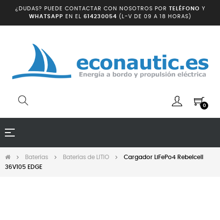
¿DUDAS? PUEDE CONTACTAR CON NOSOTROS POR
TELÉFONO
Y
WHATSAPP
EN EL
614230054
(L-V DE 09 A 18 HORAS)
0
Navegación
☰
de
palanca
Baterías
Baterías de LITIO
Cargador LiFePo4 Rebelcell
36V105 EDGE