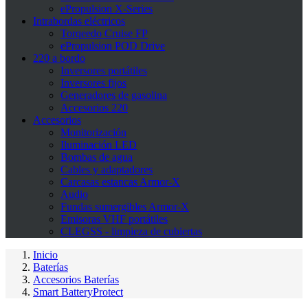
ePropulsion X-Series
Intrabordas eléctricos
Torqeedo Cruise FP
ePropulsion POD Drive
220 a bordo
Inversores portátiles
Inversores fijos
Generadores de gasolina
Accesorios 220
Accesorios
Monitorización
Iluminación LED
Bombas de agua
Cables y adaptadores
Carcasas estancas Armor-X
Audio
Fundas sumergibles Armor-X
Emisoras VHF portátiles
CLEGSS - limpieza de cubiertas
Inicio
Baterías
Accesorios Baterías
Smart BatteryProtect