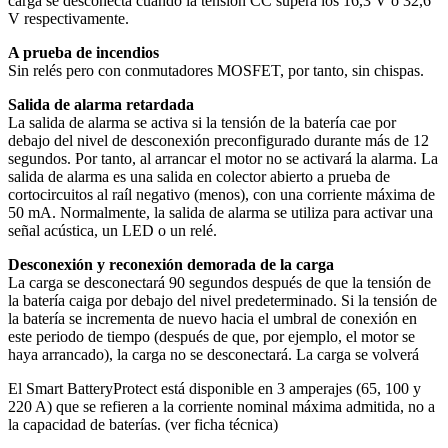
carga se desconecta cuando la tensión CC supera los 16,3 V o 32,6
V respectivamente.
A prueba de incendios
Sin relés pero con conmutadores MOSFET, por tanto, sin chispas.
Salida de alarma retardada
La salida de alarma se activa si la tensión de la batería cae por
debajo del nivel de desconexión preconfigurado durante más de 12
segundos. Por tanto, al arrancar el motor no se activará la alarma. La
salida de alarma es una salida en colector abierto a prueba de
cortocircuitos al raíl negativo (menos), con una corriente máxima de
50 mA. Normalmente, la salida de alarma se utiliza para activar una
señal acústica, un LED o un relé.
Desconexión y reconexión demorada de la carga
La carga se desconectará 90 segundos después de que la tensión de
la batería caiga por debajo del nivel predeterminado. Si la tensión de
la batería se incrementa de nuevo hacia el umbral de conexión en
este periodo de tiempo (después de que, por ejemplo, el motor se
haya arrancado), la carga no se desconectará. La carga se volverá
El Smart BatteryProtect está disponible en 3 amperajes (65, 100 y
220 A) que se refieren a la corriente nominal máxima admitida, no a
la capacidad de baterías. (ver ficha técnica)