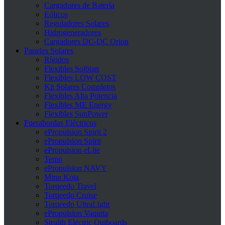
Cargadores de Batería
Eólicos
Reguladores Solares
Hidrogeneradores
Cargadores DC-DC Orion
Paneles Solares
Rígidos
Flexibles Solbian
Flexibles LOW COST
Kit Solares Completos
Flexibles Alta Potencia
Flexibles ME Energy
Flexibles SunPower
Fuerabordas Eléctricos
ePropulsion Spirit 2
ePropulsion Spirit
ePropulsion eLite
Temo
ePropulsion NAVY
Minn Kota
Torqeedo Travel
Torqeedo Cruise
Torqeedo UltraLight
ePropulsion Vaquita
Stealth Electric Outboards