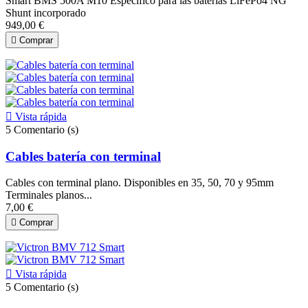
Smart BMS 500A M10 Específico para las baterías LiFePo4 NG
Shunt incorporado
949,00 €

Comprar

Vista rápida
5
Comentario (s)
Cables batería con terminal
Cables con terminal plano. Disponibles en 35, 50, 70 y 95mm
Terminales planos...
7,00 €

Comprar

Vista rápida
5
Comentario (s)