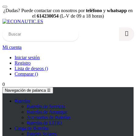
¿Dudas? Puede contactar con nosotros por
teléfono
y
whatsapp
en
el
614230054
(L-V de 09 a 18 horas)
Mi cuenta
Iniciar sesión
Registro
Lista de deseos
(
)
Comparar
(
)
0
Navegación de palanca
☰
Baterías
Baterías de Servicio
Baterías de Arranque
Accesorios de Baterías
Baterías de LITIO
Carga de Baterías
Paneles Solares