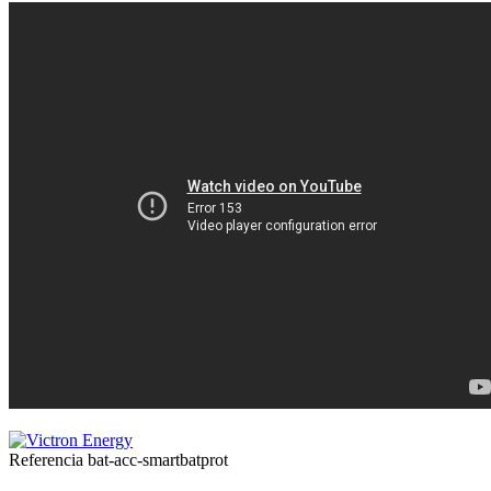
Referencia
bat-acc-smartbatprot