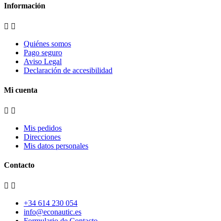
Información


Quiénes somos
Pago seguro
Aviso Legal
Declaración de accesibilidad
Mi cuenta


Mis pedidos
Direcciones
Mis datos personales
Contacto


+34 614 230 054
info@econautic.es
Formulario de Contacto