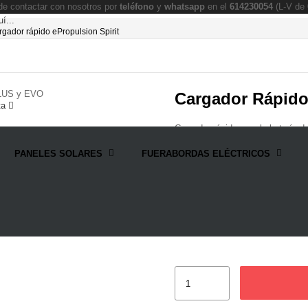
e contactar con nosotros por
teléfono
y
whatsapp
en el
614230054
(L-V de 
í...
gador rápido ePropulsion Spirit
Cargador Rápido
ta
Cargador rápido para la batería de
520w de potencia
PANELES SOLARES
FUERABORDAS ELÉCTRICOS
Carga completa en 3 horas.
269,00 €
Impuestos incluidos
Entrega en 24-72 horas