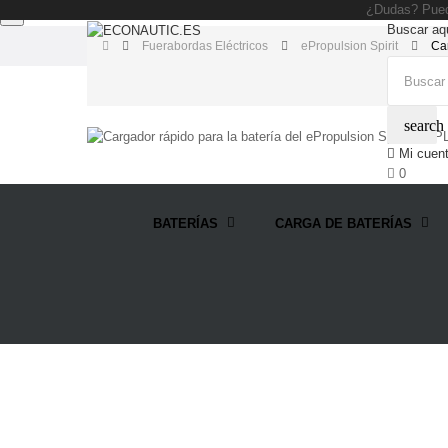
¿Dudas? Pued
Buscar aqu
Fuerabordas Eléctricos
ePropulsion Spirit
Car
search
Mi cuen
0
BATERÍAS
CARGA DE BATERÍAS