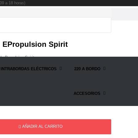
09 a 18 horas)
 EPropulsion Spirit
l ePropulsion Spirit.
INTRABORDAS ELÉCTRICOS
220 A BORDO
ACCESORIOS
AÑADIR AL CARRITO