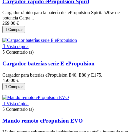
Cargador rápido ePropulsion Spirit
Cargador rápido para la batería del ePropulsion Spirit. 520w de
potencia Carga...
269,00 €

Comprar

Vista rápida
5
Comentario (s)
Cargador baterías serie E ePropulsion
Cargador para baterías ePropulsion E40, E80 y E175.
450,00 €

Comprar

Vista rápida
5
Comentario (s)
Mando remoto ePropulsion EVO
Madno remoto sobreconsola inalámbrico con pantalla integrada que