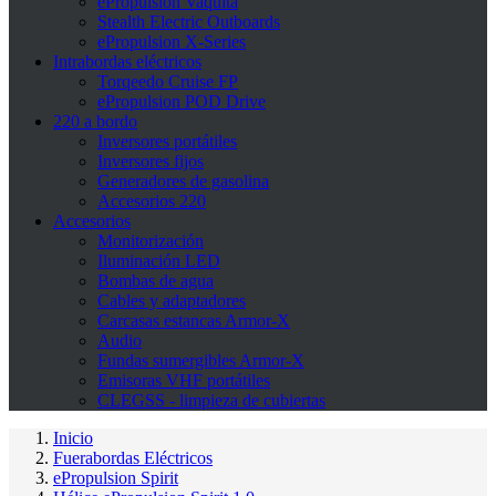
ePropulsion Vaquita
Stealth Electric Outboards
ePropulsion X-Series
Intrabordas eléctricos
Torqeedo Cruise FP
ePropulsion POD Drive
220 a bordo
Inversores portátiles
Inversores fijos
Generadores de gasolina
Accesorios 220
Accesorios
Monitorización
Iluminación LED
Bombas de agua
Cables y adaptadores
Carcasas estancas Armor-X
Audio
Fundas sumergibles Armor-X
Emisoras VHF portátiles
CLEGSS - limpieza de cubiertas
Inicio
Fuerabordas Eléctricos
ePropulsion Spirit