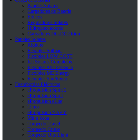
Paneles Solares
Cargadores de Batería
Eólicos
Reguladores Solares
Hidrogeneradores
Cargadores DC-DC Orion
Paneles Solares
Rígidos
Flexibles Solbian
Flexibles LOW COST
Kit Solares Completos
Flexibles Alta Potencia
Flexibles ME Energy
Flexibles SunPower
Fuerabordas Eléctricos
ePropulsion Spirit 2
ePropulsion Spirit
ePropulsion eLite
Temo
ePropulsion NAVY
Minn Kota
Torqeedo Travel
Torqeedo Cruise
Torqeedo UltraLight