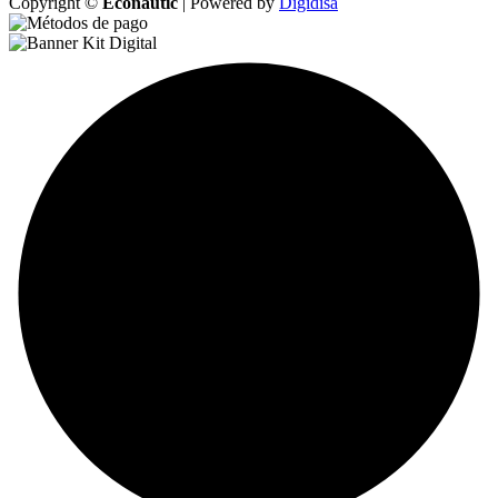
Copyright ©
Econautic
| Powered by
Digidisa