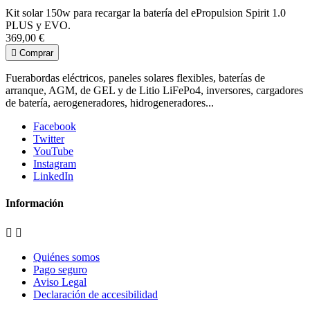
Kit solar 150w para recargar la batería del ePropulsion Spirit 1.0
PLUS y EVO.
369,00 €

Comprar
Fuerabordas eléctricos, paneles solares flexibles, baterías de
arranque, AGM, de GEL y de Litio LiFePo4, inversores, cargadores
de batería, aerogeneradores, hidrogeneradores...
Facebook
Twitter
YouTube
Instagram
LinkedIn
Información


Quiénes somos
Pago seguro
Aviso Legal
Declaración de accesibilidad