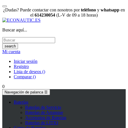
¿Dudas? Puede contactar con nosotros por
teléfono
y
whatsapp
en
el
614230054
(L-V de 09 a 18 horas)
Buscar aquí...
search
Mi cuenta
Iniciar sesión
Registro
Lista de deseos
(
)
Comparar
(
)
0
Navegación de palanca
☰
Baterías
Baterías de Servicio
Baterías de Arranque
Accesorios de Baterías
Baterías de LITIO
Carga de Baterías