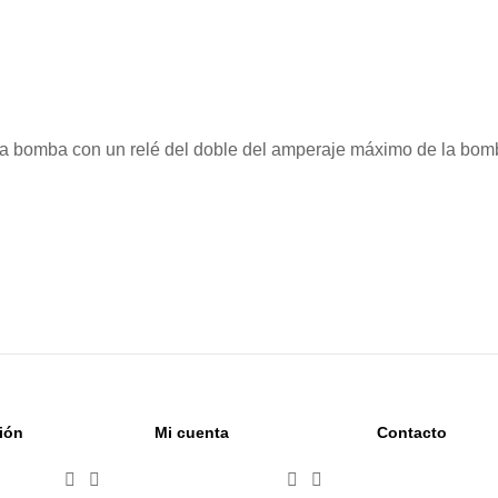
bomba con un relé del doble del amperaje máximo de la bomba p
ión
Mi cuenta
Contacto



