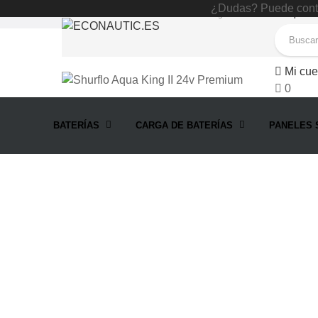
¿Dudas? Puede conta
Accesorios
Bombas de agua
Shurflo Aqua Ki
Mi cue
0
BATERÍAS
CARGA DE BATERÍAS
PANELES 