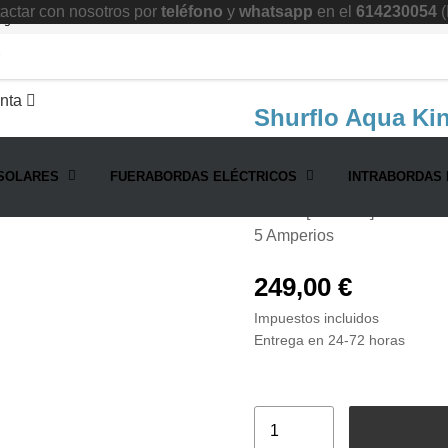
ctar con nosotros por
teléfono
y
whatsapp
en el
614230054
(
ng II 24v Premium
nta
Shurflo Aqua Kin
Bomba de agua 24v
SOLARES
FUERABORDAS ELÉCTRICOS
INTRABORDAS 
15,1 LPM
55 PSI [3.8 BAR]
5 Amperios
249,00 €
Impuestos incluidos
Entrega en 24-72 horas