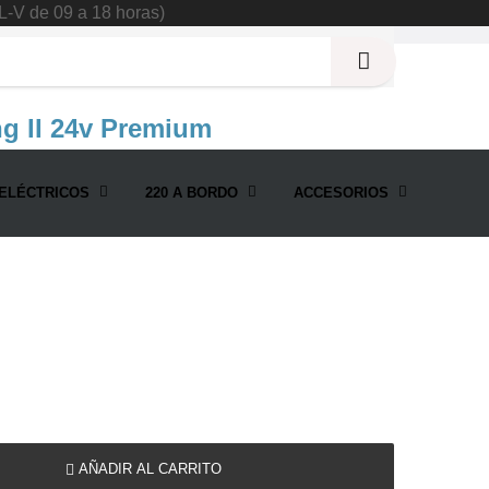
L-V de 09 a 18 horas)
g II 24v Premium
ELÉCTRICOS
220 A BORDO
ACCESORIOS
AÑADIR AL CARRITO