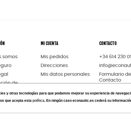
IÓN
MI CUENTA
CONTACTO
s somos
Mis pedidos
+34 614 230 0
eguro
Direcciones
info@econaut
egal
Mis datos personales
Formulario d
Contacto
ción de
ilidad
okies y otras tecnologías para que podamos mejorar su experiencia de navegaci
os que acepta esta
política
. En ningún caso econautic.es cederá su información