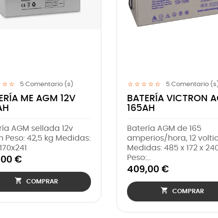
5
Comentario (s)
BATERÍA ME AGM 12V
BATERÍA
220AH
60AH
Batería AGM sellada 12v
Batería A
220ah Peso: 64 kg Medidas:
amperios, 1
522x260x220 mm
Medidas: 2
Peso: 18 k
517,00 €
185,00 €

COMPRAR