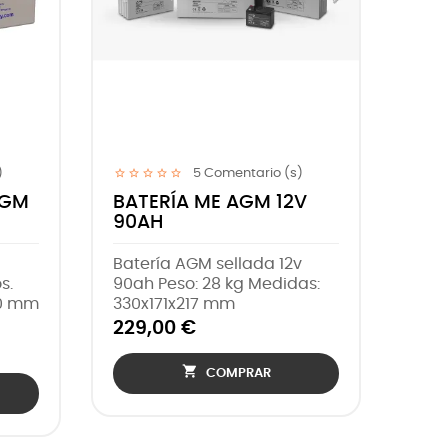
5
Comentario (s)
5
Comentario (s)
 VICTRON AGM
BATERÍA VICTRON AGM
130AH
GM de 60
Batería AGM de 130
2 voltios.
amperios, 12 voltios. Con la
29 x 138 x 227 mm
garantía de Victron Energy
g
330,00 €

COMPRAR

COMPRAR