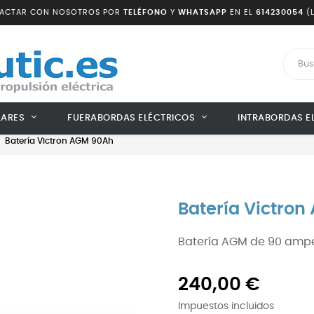
TACTAR CON NOSOTROS POR
TELÉFONO
Y
WHATSAPP
EN EL
614230054
(L
LARES
FUERABORDAS ELÉCTRICOS
INTRABORDAS E
Batería Victron AGM 90Ah
Batería Victro
Batería AGM de 90 amperi
240,00 €
Impuestos incluidos