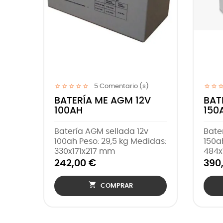
5
Comentario (s)
1
Comentario (s)
ME AGM 12V
BATERÍA VICTRON AGM
110AH
M sellada 12v
Batería AGM de 110
 28 kg Medidas:
amperios, 12 voltios
7 mm
275,00 €

COMPRAR
COMPRAR