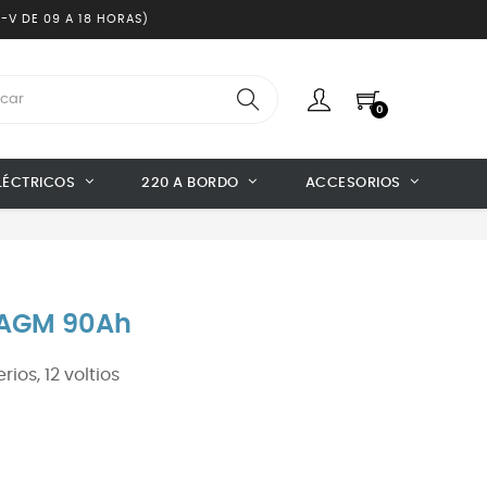
-V DE 09 A 18 HORAS)
0
LÉCTRICOS
220 A BORDO
ACCESORIOS
n AGM 90Ah
os, 12 voltios