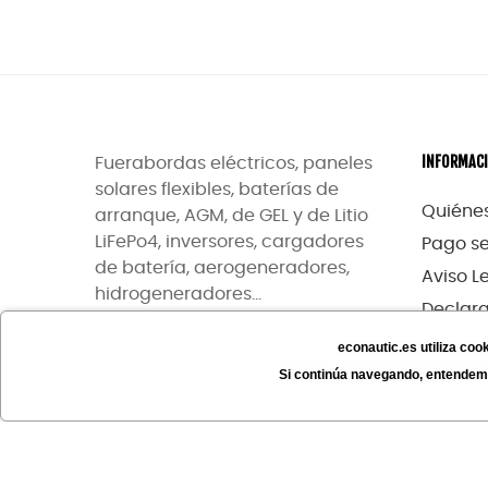
INFORMAC
Fuerabordas eléctricos, paneles
solares flexibles, baterías de
Quiéne
arranque, AGM, de GEL y de Litio
LiFePo4, inversores, cargadores
Pago s
de batería, aerogeneradores,
Aviso L
hidrogeneradores...
Declara
accesib
econautic.es utiliza co
Si continúa navegando, entendem
Copyright ©
Econautic
| Powered by
Digidisa