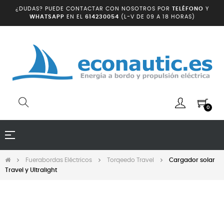
¿DUDAS? PUEDE CONTACTAR CON NOSOTROS POR
TELÉFONO
Y
WHATSAPP
EN EL
614230054
(L-V DE 09 A 18 HORAS)
0
Navegación
☰
de
palanca
Fuerabordas Eléctricos
Torqeedo Travel
Cargador solar
Travel y Ultralight