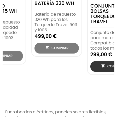
H
CONJUNTO DE
TORQEEDO
BOLSAS
BATERÍA 532 WH
to
TORQEEDO
(2015)
TRAVEL
503
Batería de repuesto
Conjunto de bolsas
para los Torqeedo
para motor y batería.
Travel 503 y 1003.
Compatibles con
Modelo 2015
todos los modelos...
599,00 €
299,00 €

COMPRAR

COMPRAR
Fuerabordas eléctricos, paneles solares flexibles,