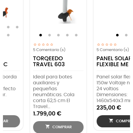
5
Comentario (s)
5
Comentario (s)
PANEL SOLAR
TORQEEDO
FLEXIBLE ME 150 W
TRAVEL 903
Panel solar flexible
Novedad 2023.
150w Voltaje nominal:
Perfecto para tu
24 voltios
auxiliar. Cola corta o
Dimensiones:
larga 2,5Cv - Batería
1460x540x3 mm...
915...
235,00 €
1.999,00 €


COMPRAR
COMPRAR