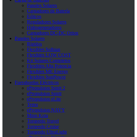
Paneles Solares
Cargadores de Batería
Eólicos
Reguladores Solares
Hidrogeneradores
Cargadores DC-DC Orion
Paneles Solares
Rígidos
Flexibles Solbian
Flexibles LOW COST
Kit Solares Completos
Flexibles Alta Potencia
Flexibles ME Energy
Flexibles SunPower
Fuerabordas Eléctricos
ePropulsion Spirit 2
ePropulsion Spirit
ePropulsion eLite
Temo
ePropulsion NAVY
Minn Kota
Torqeedo Travel
Torqeedo Cruise
Torqeedo UltraLight