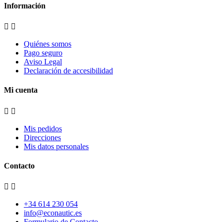
Información


Quiénes somos
Pago seguro
Aviso Legal
Declaración de accesibilidad
Mi cuenta


Mis pedidos
Direcciones
Mis datos personales
Contacto


+34 614 230 054
info@econautic.es
Formulario de Contacto