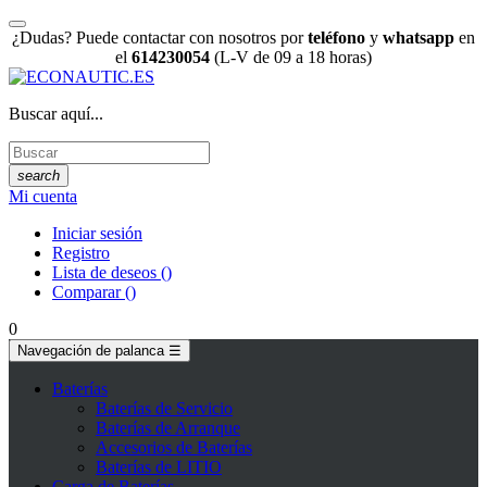
¿Dudas? Puede contactar con nosotros por
teléfono
y
whatsapp
en
el
614230054
(L-V de 09 a 18 horas)
Buscar aquí...
search
Mi cuenta
Iniciar sesión
Registro
Lista de deseos
(
)
Comparar
(
)
0
Navegación de palanca
☰
Baterías
Baterías de Servicio
Baterías de Arranque
Accesorios de Baterías
Baterías de LITIO
Carga de Baterías