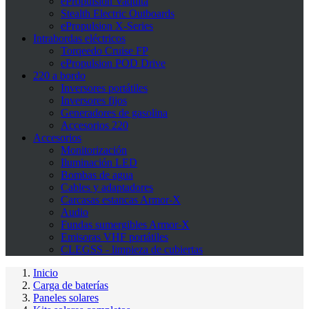
ePropulsion Vaquita
Stealth Electric Outboards
ePropulsion X-Series
Intrabordas eléctricos
Torqeedo Cruise FP
ePropulsion POD Drive
220 a bordo
Inversores portátiles
Inversores fijos
Generadores de gasolina
Accesorios 220
Accesorios
Monitorización
Iluminación LED
Bombas de agua
Cables y adaptadores
Carcasas estancas Armor-X
Audio
Fundas sumergibles Armor-X
Emisoras VHF portátiles
CLEGSS - limpieza de cubiertas
Inicio
Carga de baterías
Paneles solares