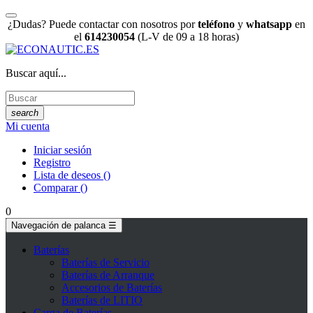
¿Dudas? Puede contactar con nosotros por
teléfono
y
whatsapp
en
el
614230054
(L-V de 09 a 18 horas)
Buscar aquí...
search
Mi cuenta
Iniciar sesión
Registro
Lista de deseos
(
)
Comparar
(
)
0
Navegación de palanca
☰
Baterías
Baterías de Servicio
Baterías de Arranque
Accesorios de Baterías
Baterías de LITIO
Carga de Baterías