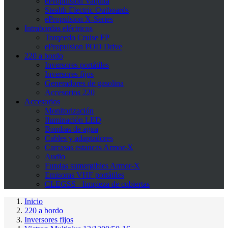
ePropulsion Vaquita
Stealth Electric Outboards
ePropulsion X-Series
Intrabordas eléctricos
Torqeedo Cruise FP
ePropulsion POD Drive
220 a bordo
Inversores portátiles
Inversores fijos
Generadores de gasolina
Accesorios 220
Accesorios
Monitorización
Iluminación LED
Bombas de agua
Cables y adaptadores
Carcasas estancas Armor-X
Audio
Fundas sumergibles Armor-X
Emisoras VHF portátiles
CLEGSS - limpieza de cubiertas
Inicio
220 a bordo
Inversores fijos