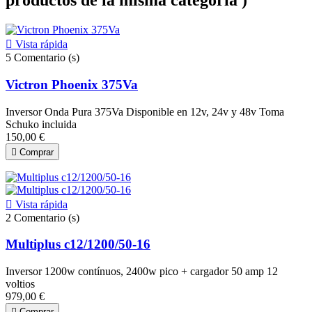
productos de la misma categoría )

Vista rápida
5
Comentario (s)
Victron Phoenix 375Va
Inversor Onda Pura 375Va Disponible en 12v, 24v y 48v Toma
Schuko incluida
150,00 €

Comprar

Vista rápida
2
Comentario (s)
Multiplus c12/1200/50-16
Inversor 1200w contínuos, 2400w pico + cargador 50 amp 12
voltios
979,00 €

Comprar