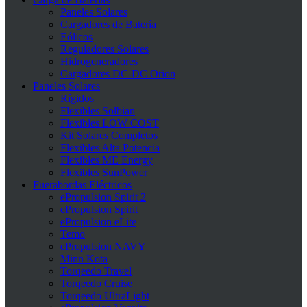
Paneles Solares
Cargadores de Batería
Eólicos
Reguladores Solares
Hidrogeneradores
Cargadores DC-DC Orion
Paneles Solares
Rígidos
Flexibles Solbian
Flexibles LOW COST
Kit Solares Completos
Flexibles Alta Potencia
Flexibles ME Energy
Flexibles SunPower
Fuerabordas Eléctricos
ePropulsion Spirit 2
ePropulsion Spirit
ePropulsion eLite
Temo
ePropulsion NAVY
Minn Kota
Torqeedo Travel
Torqeedo Cruise
Torqeedo UltraLight