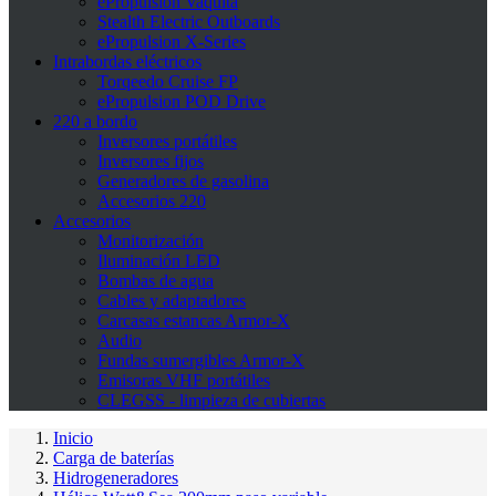
ePropulsion Vaquita
Stealth Electric Outboards
ePropulsion X-Series
Intrabordas eléctricos
Torqeedo Cruise FP
ePropulsion POD Drive
220 a bordo
Inversores portátiles
Inversores fijos
Generadores de gasolina
Accesorios 220
Accesorios
Monitorización
Iluminación LED
Bombas de agua
Cables y adaptadores
Carcasas estancas Armor-X
Audio
Fundas sumergibles Armor-X
Emisoras VHF portátiles
CLEGSS - limpieza de cubiertas
Inicio
Carga de baterías
Hidrogeneradores