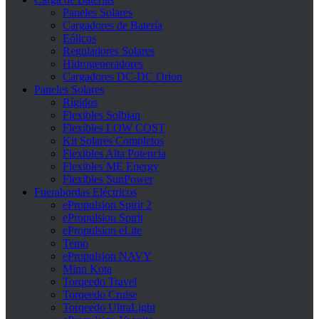
Paneles Solares
Cargadores de Batería
Eólicos
Reguladores Solares
Hidrogeneradores
Cargadores DC-DC Orion
Paneles Solares
Rígidos
Flexibles Solbian
Flexibles LOW COST
Kit Solares Completos
Flexibles Alta Potencia
Flexibles ME Energy
Flexibles SunPower
Fuerabordas Eléctricos
ePropulsion Spirit 2
ePropulsion Spirit
ePropulsion eLite
Temo
ePropulsion NAVY
Minn Kota
Torqeedo Travel
Torqeedo Cruise
Torqeedo UltraLight