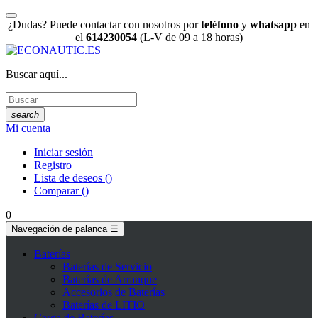
¿Dudas? Puede contactar con nosotros por
teléfono
y
whatsapp
en
el
614230054
(L-V de 09 a 18 horas)
Buscar aquí...
search
Mi cuenta
Iniciar sesión
Registro
Lista de deseos
(
)
Comparar
(
)
0
Navegación de palanca
☰
Baterías
Baterías de Servicio
Baterías de Arranque
Accesorios de Baterías
Baterías de LITIO
Carga de Baterías