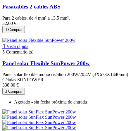
Pasacables 2 cables ABS
Para 2 cables. de 4 mm² a 13,5 mm².
32,00 €

Comprar

Vista rápida
5
Comentario (s)
Panel solar Flexible SunPower 200w
Panel solar flexible monocristalino 200W/20.4V (3X673X1440mm)
Células SUNPOWER...
338,80 €

Comprar
Agotado - sin fecha próxima de entrada