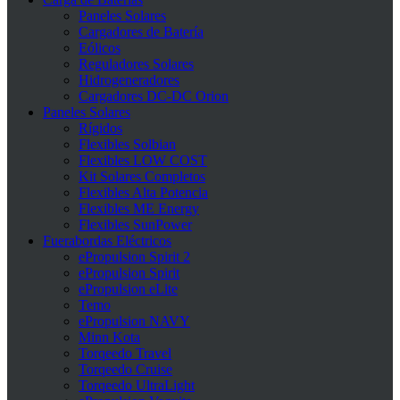
Paneles Solares
Cargadores de Batería
Eólicos
Reguladores Solares
Hidrogeneradores
Cargadores DC-DC Orion
Paneles Solares
Rígidos
Flexibles Solbian
Flexibles LOW COST
Kit Solares Completos
Flexibles Alta Potencia
Flexibles ME Energy
Flexibles SunPower
Fuerabordas Eléctricos
ePropulsion Spirit 2
ePropulsion Spirit
ePropulsion eLite
Temo
ePropulsion NAVY
Minn Kota
Torqeedo Travel
Torqeedo Cruise
Torqeedo UltraLight