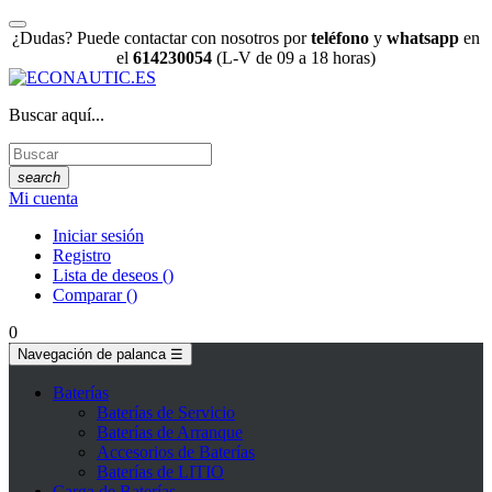
¿Dudas? Puede contactar con nosotros por
teléfono
y
whatsapp
en
el
614230054
(L-V de 09 a 18 horas)
Buscar aquí...
search
Mi cuenta
Iniciar sesión
Registro
Lista de deseos
(
)
Comparar
(
)
0
Navegación de palanca
☰
Baterías
Baterías de Servicio
Baterías de Arranque
Accesorios de Baterías
Baterías de LITIO
Carga de Baterías