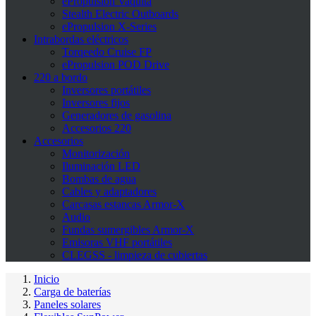
ePropulsion Vaquita
Stealth Electric Outboards
ePropulsion X-Series
Intrabordas eléctricos
Torqeedo Cruise FP
ePropulsion POD Drive
220 a bordo
Inversores portátiles
Inversores fijos
Generadores de gasolina
Accesorios 220
Accesorios
Monitorización
Iluminación LED
Bombas de agua
Cables y adaptadores
Carcasas estancas Armor-X
Audio
Fundas sumergibles Armor-X
Emisoras VHF portátiles
CLEGSS - limpieza de cubiertas
Inicio
Carga de baterías
Paneles solares