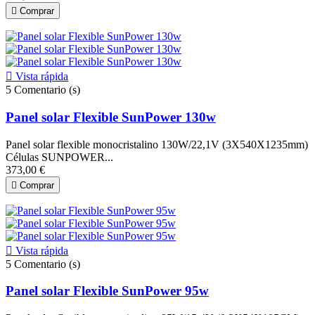

Comprar

Vista rápida
5
Comentario (s)
Panel solar Flexible SunPower 130w
Panel solar flexible monocristalino 130W/22,1V (3X540X1235mm)
Células SUNPOWER...
373,00 €

Comprar

Vista rápida
5
Comentario (s)
Panel solar Flexible SunPower 95w