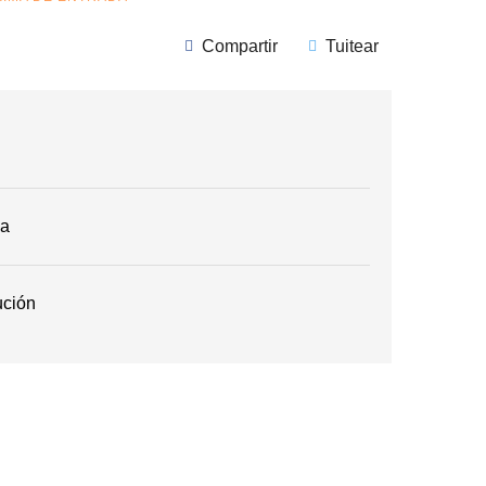
Compartir
Tuitear
ga
ución