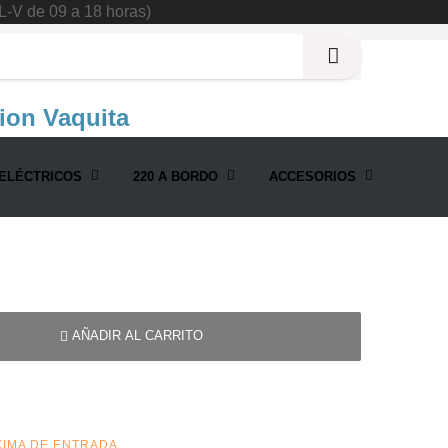
L-V de 09 a 18 horas)
ion Vaquita
h para ePropulsion Vaquita
ELÉCTRICOS
220 A BORDO
ACCESORIOS
AÑADIR AL CARRITO
XIMA DE ENTRADA