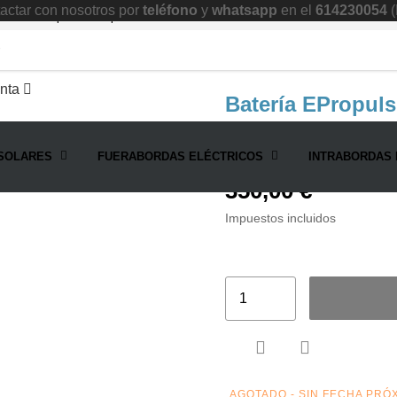
ctar con nosotros por
teléfono
y
whatsapp
en el
614230054
(
Batería ePropulsion Vaquita
nta
Batería EPropuls
Batería de recambio 324 W
SOLARES
FUERABORDAS ELÉCTRICOS
INTRABORDAS 
350,00 €
Impuestos incluidos


AGOTADO - SIN FECHA PRÓ