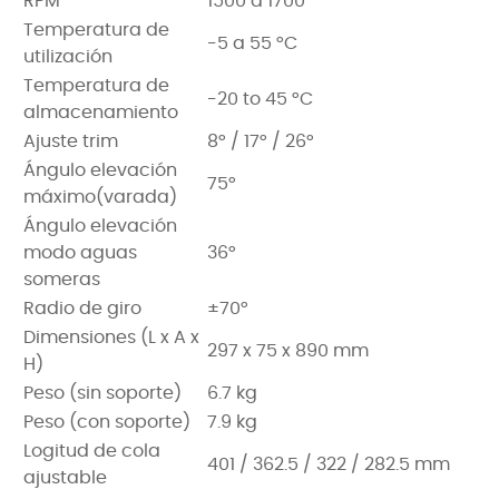
RPM
1500 a 1700
Temperatura de
-5 a 55 °C
utilización
Temperatura de
-20 to 45 °C
almacenamiento
Ajuste trim
8° / 17° / 26°
Ángulo elevación
75°
máximo(varada)
Ángulo elevación
modo aguas
36°
someras
Radio de giro
±70°
Dimensiones (L x A x
297 x 75 x 890 mm
H)
Peso (sin soporte)
6.7 kg
Peso (con soporte)
7.9 kg
Logitud de cola
401 / 362.5 / 322 / 282.5 mm
ajustable