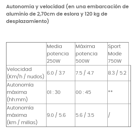
Autonomía y velocidad (en una embarcación de
aluminio de 2,70cm de eslora y 120 kg de
desplazamiento)
Media
Máxima
Sport
potencia
potencia
Mode
250W
500W
750W
Velocidad
6.0 / 3.7
7.5 / 4.7
8.3 / 5.2
(Km/h / nudos)
Autonomía
máxima
01 : 30
00 : 45
**
(hh:mm)
Autonomía
máxima
9.0 / 5.6
5.6 / 3.5
/
(km / millas)