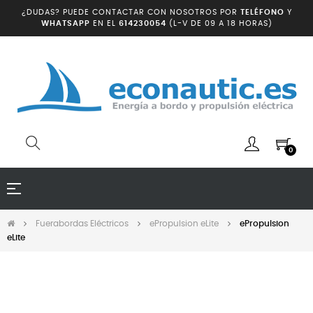
¿DUDAS? PUEDE CONTACTAR CON NOSOTROS POR
TELÉFONO
Y
WHATSAPP
EN EL
614230054
(L-V DE 09 A 18 HORAS)
0
Navegación
☰
de
palanca
Fuerabordas Eléctricos
ePropulsion eLite
ePropulsion
eLite