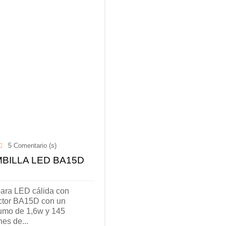
5
Comentario (s)
BILLA LED BA15D
ara LED cálida con
ctor BA15D con un
umo de 1,6w y 145
es de...