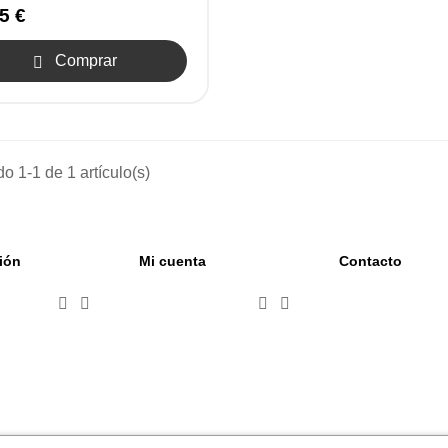
5 €
Comprar

o 1-1 de 1 artículo(s)
ión
Mi cuenta
Contacto



