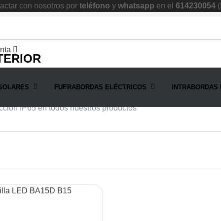
ctar con nosotros por
teléfono
y
whatsapp
en el
614230054
(
nta
TERIOR
SOLARES
FUERABORDAS ELÉCTRICOS
INTRABORDAS 
 y lámparas especialmente diseñados para su uso en ambiente
cción IP65 en todos nuestros productos