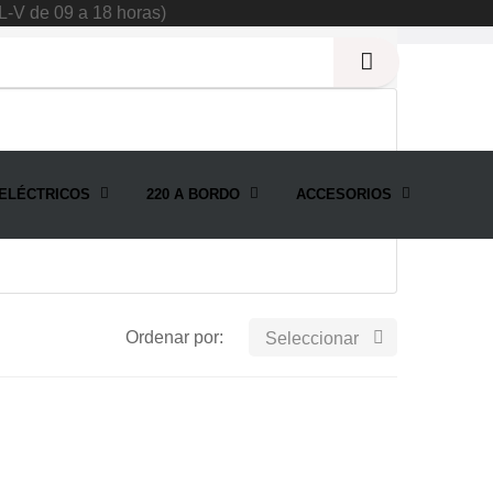
L-V de 09 a 18 horas)
ELÉCTRICOS
220 A BORDO
ACCESORIOS
s marinos.
Ordenar por:

Seleccionar