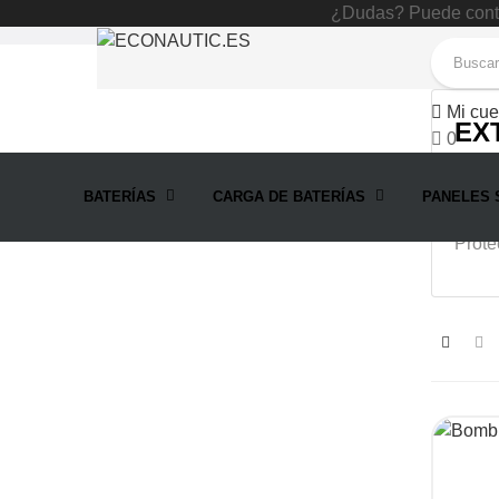
¿Dudas? Puede conta
Accesorios
Iluminación LED
Exterior
Mi cue
EX
0
BATERÍAS
CARGA DE BATERÍAS
PANELES 
Focos
Prote