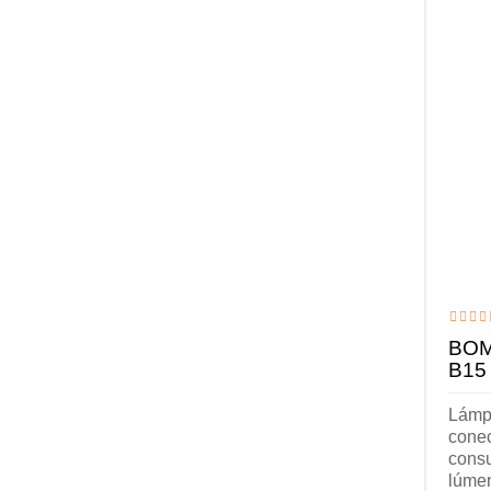
BOM
B15
Lámp
cone
cons
lúmen